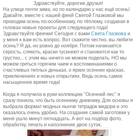
Здравствуйте, дорогие друзья!
На улице почти зима, но по календарю у нас ещё осень!
Давайте, вместе с нашей феей Светой Глазковой мы
проводим осень по-особенному, по тёплому, создавая в
головах новые проекты для следующего года!
Здравствуйте феечки! Сегодня с вами
Света Глазкова
и
у меня к вам есть вопрос. Вот скажите честно, вы любите
осень? Я да, но ровно до ноября. Потом начинается
серость, слякоть, краски тускнеют и становится как то
грустно... с этим мы ничего не можем поделать. НО мы
можем греться горячим чаем и воспоминаниями о
счастливых теплых деньках, о ярких осенних красках,
приключениях и новых открытиях. Ведь осень самое
насыщенное время года!
Когда я получила в руки коллекцию "Осенний лес" я
сразу поняла, что быть осеннему дневнику. Для основы я
выбрала формат модных нынче тетрадок мидори и это
оказалось очень удобно. На создание самой заготовки у
меня ушло минут пятнадцать. А вот на подбор фото,
обработку, печать и наполнение двое суток.