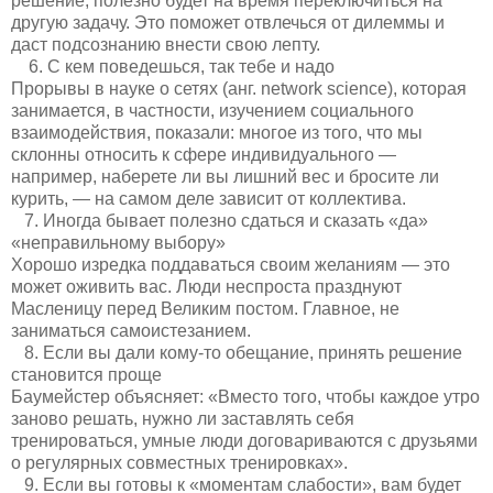
решение, полезно будет на время переключиться на
другую задачу. Это поможет отвлечься от дилеммы и
даст подсознанию внести свою лепту.
6. С кем поведешься, так тебе и надо
Прорывы в науке о сетях (анг. network science), которая
занимается, в частности, изучением социального
взаимодействия, показали: многое из того, что мы
склонны относить к сфере индивидуального —
например, наберете ли вы лишний вес и бросите ли
курить, — на самом деле зависит от коллектива.
7. Иногда бывает полезно сдаться и сказать «да»
«неправильному выбору»
Хорошо изредка поддаваться своим желаниям — это
может оживить вас. Люди неспроста празднуют
Масленицу перед Великим постом. Главное, не
заниматься самоистезанием.
8. Если вы дали кому-то обещание, принять решение
становится проще
Баумейстер объясняет: «Вместо того, чтобы каждое утро
заново решать, нужно ли заставлять себя
тренироваться, умные люди договариваются с друзьями
о регулярных совместных тренировках».
9. Если вы готовы к «моментам слабости», вам будет