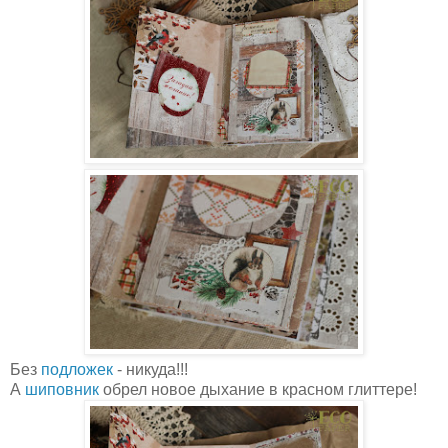
Без
подложек
- никуда!!!
А
шиповник
обрел новое дыхание в красном глиттере!